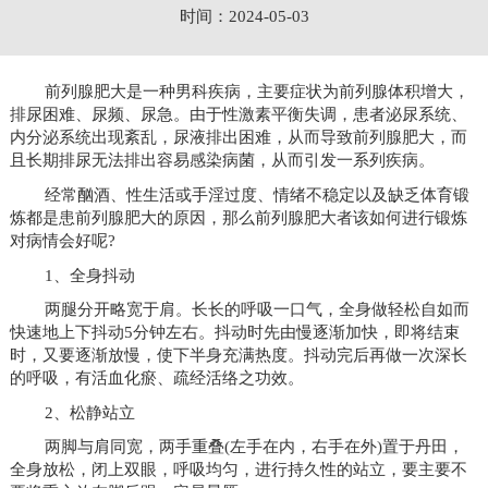
时间：2024-05-03
前列腺肥大是一种男科疾病，主要症状为前列腺体积增大，
排尿困难、尿频、尿急。由于性激素平衡失调，患者泌尿系统、
内分泌系统出现紊乱，尿液排出困难，从而导致前列腺肥大，而
且长期排尿无法排出容易感染病菌，从而引发一系列疾病。
经常酗酒、性生活或手淫过度、情绪不稳定以及缺乏体育锻
炼都是患前列腺肥大的原因，那么前列腺肥大者该如何进行锻炼
对病情会好呢?
1、全身抖动
两腿分开略宽于肩。长长的呼吸一口气，全身做轻松自如而
快速地上下抖动5分钟左右。抖动时先由慢逐渐加快，即将结束
时，又要逐渐放慢，使下半身充满热度。抖动完后再做一次深长
的呼吸，有活血化瘀、疏经活络之功效。
2、松静站立
两脚与肩同宽，两手重叠(左手在内，右手在外)置于丹田，
全身放松，闭上双眼，呼吸均匀，进行持久性的站立，要主要不