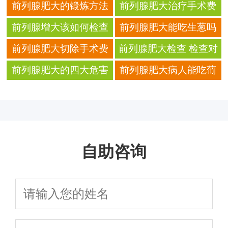
前列腺肥大的锻炼方法
前列腺肥大治疗手术费
及注意事项
用 三大因素影响治疗费
前列腺增大该如何检查
前列腺肥大能吃生葱吗
用
才好呢？
前列腺肥大怎么护理才
前列腺肥大切除手术费
前列腺肥大检查 检查对
好
用 手术费用取决于三种
于治疗也是很关键的
前列腺肥大的四大危害
前列腺肥大病人能吃葡
因素
前列腺肥大危害严重
萄吗
吗？
自助咨询