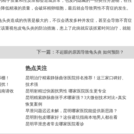
的精子质量和性反应都会造成异常，包皮内隐藏的一些炎性分泌物，在性
会降低精液的质量，会破坏精卵细胞，最后就会导致男性不育症的发生。
龟头炎造成的伤害是极大的，不仅会诱发多种并发症，甚至会导致不育症
应该重视包皮龟头炎的防治措施，患上了此病就应该抓紧时间治疗，就能
下一篇：
？
不起眼的原因导致龟头炎 如何预防？
热点关注
爆棚！
昆明治疗精索静脉曲张医院排名推荐！这三家口碑好、
困扰！
技术强
指南请收
昆明射精过快困扰男性 哪家医院医生更专业
昆明精索静脉曲张手术哪家强？3大微创技术对比+真实
恢复案例
早泄问题迟迟未解，昆明哪家医院能提供新思路？
昆明割包皮哪家好？这份避坑指南本地男人都在看
昆明早泄患者常去哪家医院看诊